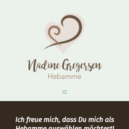
Zum
Inhalt
springen
Ich freue mich, dass Du mich als
Hebamme auswählen möchtest!